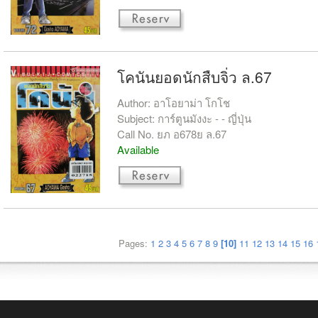
โคนันยอดนักสืบจิ่ว ล.67
Author: อาโอยาม่า โกโช
Subject: การ์ตูนมังงะ - - ญี่ปุ่น
Call No. ยภ อ678ย ล.67
Available
Pages:
1
2
3
4
5
6
7
8
9
[10]
11
12
13
14
15
16