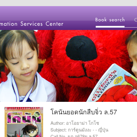
โคนันยอดนักสืบจิ่ว ล.57
Author: อาโอยาม่า โกโช
Subject: การ์ตูนมังงะ - - ญี่ปุ่น
Call No. ยภ อ678ย ล.57