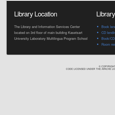
Library Location
Librar
The Library and Information Services Center
Book len
located on 3rd floor of main building Kasetsart
CD lendi
University Laboratory Multilingua Program School
Book/CD 
Room res
© COPYRIGHT
CODE LICENSED UNDER THE APACHE LIC