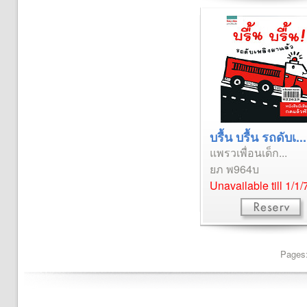
บรื้น บรื้น รถดับเ...
แพรวเพื่อนเด็ก...
ยภ พ964บ
Unavailable till 1/1/
Pages