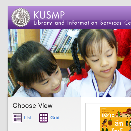
Choose View
List
Grid