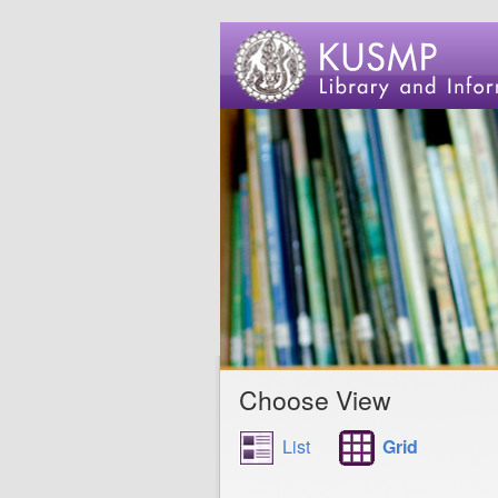
Choose View
List
Grid