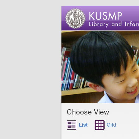
Choose View
List
Grid