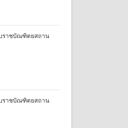
บับราชบัณฑิตยสถาน
บับราชบัณฑิตยสถาน