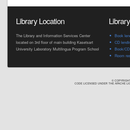
Library Location
Librar
The Library and Information Services Center
Book len
located on 3rd floor of main building Kasetsart
CD lendi
University Laboratory Multilingua Program School
Book/CD 
Room res
© COPYRIGHT
CODE LICENSED UNDER THE APACHE LIC