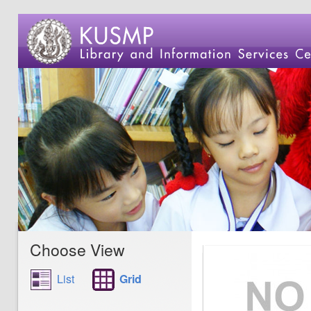
Choose View
List
Grid