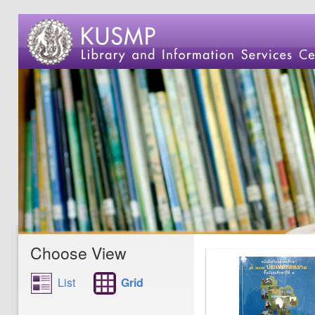
Choose View
List
Grid