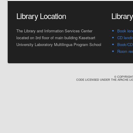
Library Location
Librar
The Library and Information Services Center
Book len
located on 3rd floor of main building Kasetsart
CD lendi
University Laboratory Multilingua Program School
Book/CD 
Room res
© COPYRIGHT
CODE LICENSED UNDER THE APACHE LIC