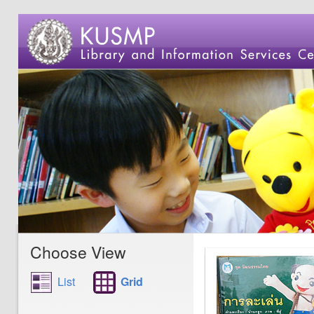
Choose View
List
Grid