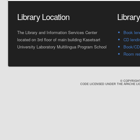
Library Location
Librar
The Library and Information Services Center
Book len
located on 3rd floor of main building Kasetsart
CD lendi
University Laboratory Multilingua Program School
Book/CD 
Room res
© COPYRIGHT
CODE LICENSED UNDER THE APACHE LIC