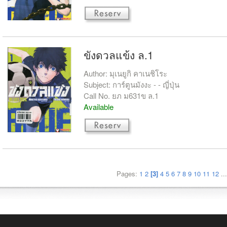
ขังดวลแข้ง ล.1
Author: มุเนยูกิ คาเนชิโระ
Subject: การ์ตูนมังงะ - - ญี่ปุ่น
Call No. ยภ ม631ข ล.1
Available
Pages:
1
2
[3]
4
5
6
7
8
9
10
11
12
..