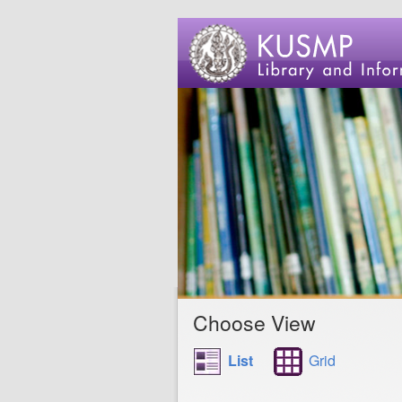
Choose View
List
Grid