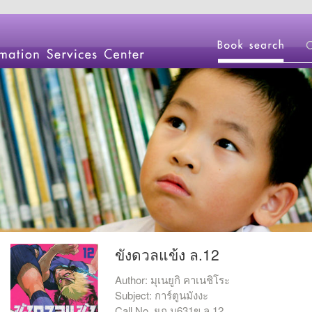
ขังดวลแข้ง ล.12
Author: มุเนยูกิ คาเนชิโระ
Subject: การ์ตูนมังงะ
Call No. ยภ ม631ข ล.12