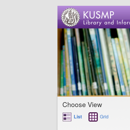
Choose View
List
Grid