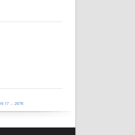
16
17
...
2076