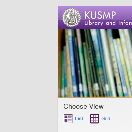
Choose View
List
Grid