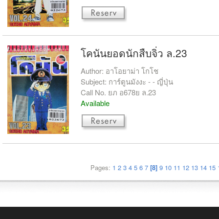
โคนันยอดนักสืบจิ่ว ล.23
Author: อาโอยาม่า โกโช
Subject: การ์ตูนมังงะ - - ญี่ปุ่น
Call No. ยภ อ678ย ล.23
Available
Pages:
1
2
3
4
5
6
7
[8]
9
10
11
12
13
14
15