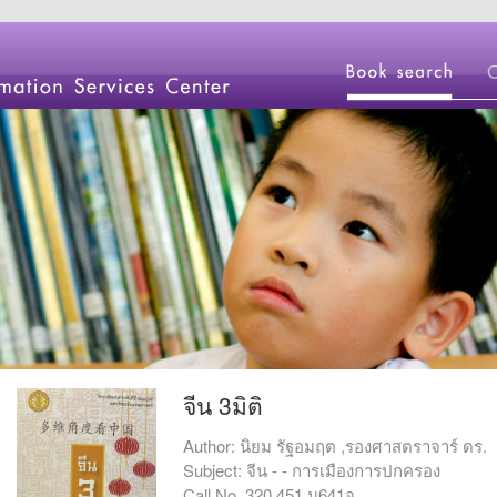
จีน 3มิติ
Author: นิยม รัฐอมฤต ,รองศาสตราจาร์ ดร.
Subject: จีน - - การเมืองการปกครอง
Call No. 320.451 น641จ