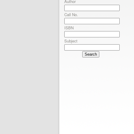
Author
Call No.
ISBN
Subject
Search