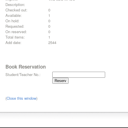
Description:
Checked out:
0
Available:
1
On hold:
0
Requested:
0
On reserved:
0
Total items:
1
Add date:
2544
Book Reservation
Student/Teacher No.:
(
Close this window
)