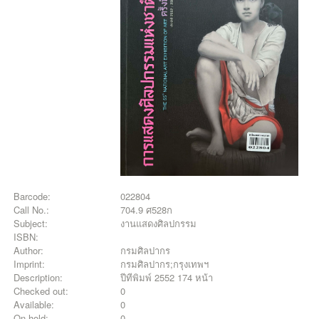
Barcode:
022804
Call No.:
704.9 ศ528ก
Subject:
งานแสดงศิลปกรรม
ISBN:
Author:
กรมศิลปากร
Imprint:
กรมศิลปากร;กรุงเทพฯ
Description:
ปีทีพิมพ์ 2552 174 หน้า
Checked out:
0
Available:
0
On hold:
0