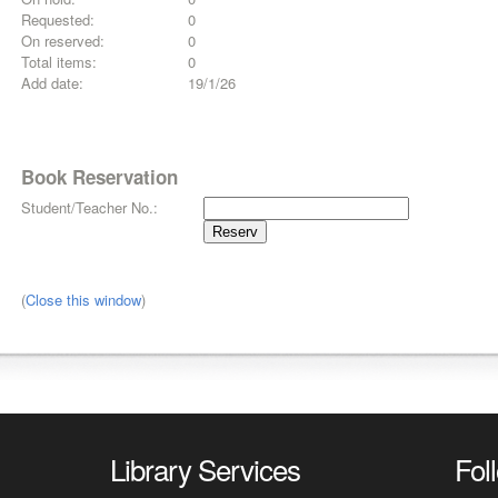
Requested:
0
On reserved:
0
Total items:
0
Add date:
19/1/26
Book Reservation
Student/Teacher No.:
(
Close this window
)
Library Services
Fol