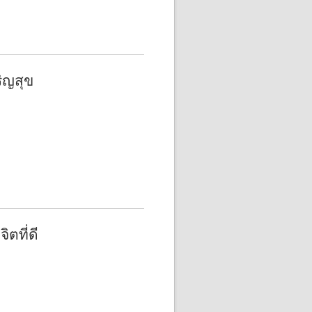
ิญสุข
ตที่ดี