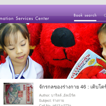
จักรกลของร่างกาย 46 : เติบโตข
Author: บาริลล์ ,อัลเบิร์ต
Subject: ร่างกาย
Call No. อ612 บ273จ