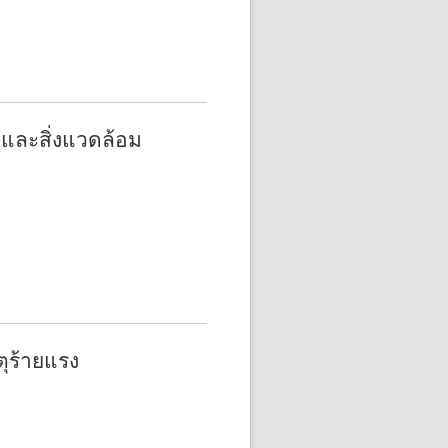
พและสิ่งแวดล้อม
ตุร้ายแรง